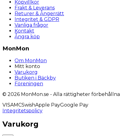
Köpvillkor
Frakt & Leverans
Returer & Ångerrätt
Integritet & GDPR
Vanliga frågor
Kontakt
Ångra köp
MonMon
Om MonMon
Mitt konto
Varukorg
Butiken i Bäckby
Föreningen
© 2026 MonMon.se - Alla rättigheter förbehållna
VISA
MC
Swish
Apple Pay
Google Pay
Integritetspolicy
Varukorg