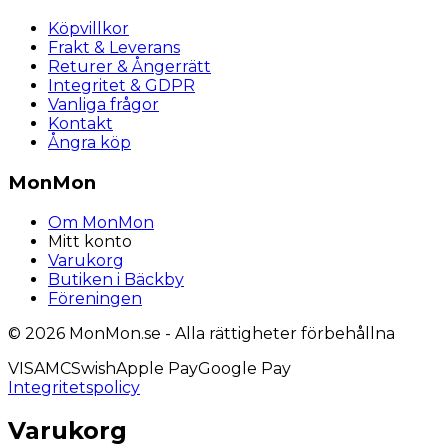
Köpvillkor
Frakt & Leverans
Returer & Ångerrätt
Integritet & GDPR
Vanliga frågor
Kontakt
Ångra köp
MonMon
Om MonMon
Mitt konto
Varukorg
Butiken i Bäckby
Föreningen
© 2026 MonMon.se - Alla rättigheter förbehållna
VISA
MC
Swish
Apple Pay
Google Pay
Integritetspolicy
Varukorg