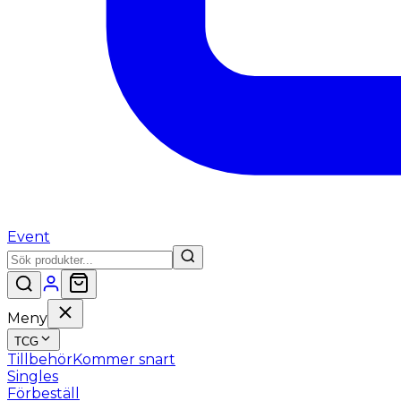
Event
Meny
TCG
Tillbehör
Kommer snart
Singles
Förbeställ