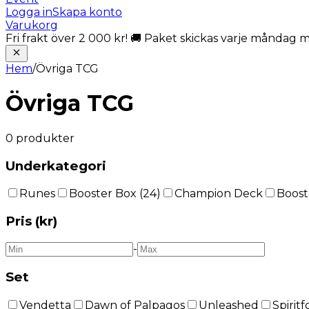
Logga in
Skapa konto
Varukorg
Fri frakt över 2 000 kr! 🚚 Paket skickas varje måndag 
Hem
/
Övriga TCG
Övriga TCG
0
produkter
Underkategori
Runes
Booster Box (24)
Champion Deck
Boost
Pris (kr)
-
Set
Vendetta
Dawn of Palpagos
Unleashed
Spirit