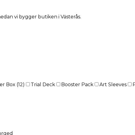
medan vi bygger butiken i Västerås.
er Box (12)
Trial Deck
Booster Pack
Art Sleeves
forged